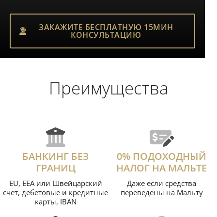
ЗАКАЖИТЕ БЕСПЛАТНУЮ 15МИН
КОНСУЛЬТАЦИЮ
ЗАКАЖИТЕ БЕСПЛАТНУЮ 15МИН
КОНСУЛЬТАЦИЮ
Преимущества
БАНКИНГ БЕЗ
0% ПОДОХОДНЫЙ
ГРАНИЦ
НАЛОГ НА МАЛЬТЕ
EU, EEA или Швейцарский
Даже если средства
счет, дебетовые и кредитные
переведены на Мальту
карты, IBAN