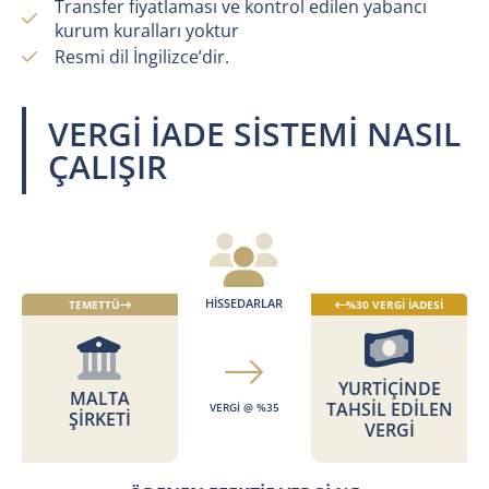
Transfer fiyatlaması ve kontrol edilen yabancı
kurum kuralları yoktur
Resmi dil İngilizce’dir.
VERGİ İADE SİSTEMİ NASIL
ÇALIŞIR
HİSSEDARLAR
TEMETTÜ
%30 VERGİ İADESİ
YURTİÇİNDE
MALTA
TAHSİL EDİLEN
VERGİ @ %35
ŞİRKETİ
VERGİ