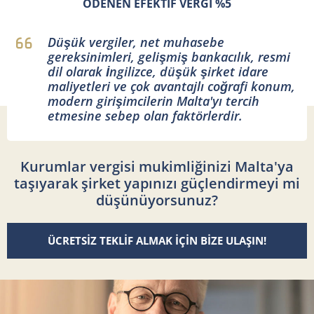
ÖDENEN EFEKTİF VERGİ %5
Düşük vergiler, net muhasebe
gereksinimleri, gelişmiş bankacılık, resmi
dil olarak İngilizce, düşük şirket idare
maliyetleri ve çok avantajlı coğrafi konum,
modern girişimcilerin Malta'yı tercih
etmesine sebep olan faktörlerdir.
Kurumlar vergisi mukimliğinizi Malta'ya
taşıyarak şirket yapınızı güçlendirmeyi mi
düşünüyorsunuz?
ÜCRETSİZ TEKLİF ALMAK İÇİN BİZE ULAŞIN!