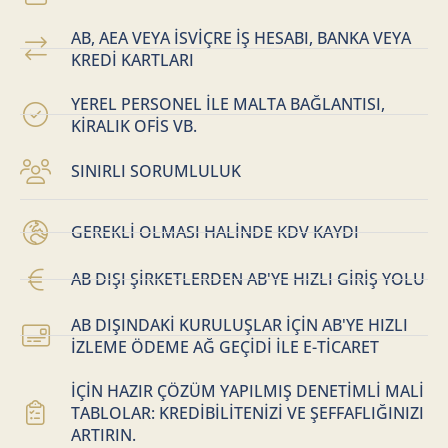
AB, AEA VEYA İSVİÇRE İŞ HESABI, BANKA VEYA
KREDİ KARTLARI
YEREL PERSONEL İLE MALTA BAĞLANTISI,
KİRALIK OFİS VB.
SINIRLI SORUMLULUK
GEREKLİ OLMASI HALİNDE KDV KAYDI
AB DIŞI ŞİRKETLERDEN AB'YE HIZLI GİRİŞ YOLU
AB DIŞINDAKİ KURULUŞLAR İÇİN AB'YE HIZLI
İZLEME ÖDEME AĞ GEÇİDİ İLE E-TİCARET
İÇİN HAZIR ÇÖZÜM YAPILMIŞ DENETİMLİ MALİ
TABLOLAR: KREDİBİLİTENİZİ VE ŞEFFAFLIĞINIZI
ARTIRIN.