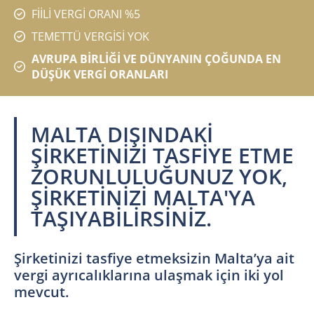
FİİLİ VERGİ ORANI %5
TEMETTÜ VERGİSİ YOK
AVRUPA BİRLİĞİ VE DÜNYANIN ÇOĞUNDA EN
DÜŞÜK VERGİ ORANLARI
MALTA DIŞINDAKİ
ŞİRKETİNİZİ TASFİYE ETME
ZORUNLULUĞUNUZ YOK,
ŞİRKETİNİZİ MALTA'YA
TAŞIYABİLİRSİNİZ.
Şirketinizi tasfiye etmeksizin Malta’ya ait
vergi ayrıcalıklarına ulaşmak için iki yol
mevcut.