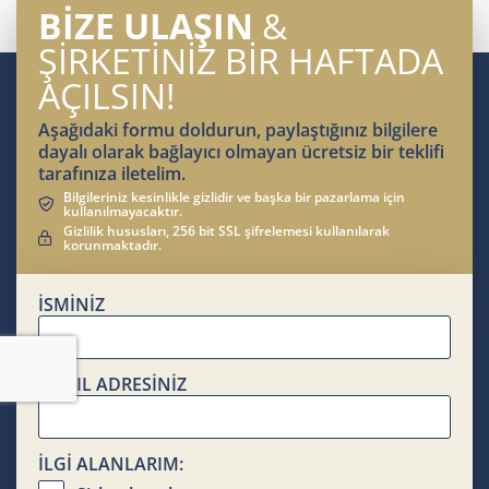
BİZE ULAŞIN
&
ŞİRKETİNİZ BİR HAFTADA
AÇILSIN!
Aşağıdaki formu doldurun, paylaştığınız bilgilere
dayalı olarak bağlayıcı olmayan ücretsiz bir teklifi
tarafınıza iletelim.
Bilgileriniz kesinlikle gizlidir ve başka bir pazarlama için
kullanılmayacaktır.
Gizlilik hususları, 256 bit SSL şifrelemesi kullanılarak
korunmaktadır.
İSMİNİZ
EMAIL ADRESİNİZ
İLGİ ALANLARIM: