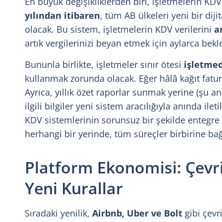
En büyük değişikliklerden biri, işletmelerin KDV 
yılından itibaren
, tüm AB ülkeleri yeni bir di
olacak. Bu sistem, işletmelerin KDV verilerini
a
artık vergilerinizi beyan etmek için aylarca bek
Bununla birlikte, işletmeler sınır ötesi
işletmed
kullanmak zorunda olacak. Eğer hâlâ kağıt fatur
Ayrıca, yıllık özet raporlar sunmak yerine (şu an
ilgili bilgiler yeni sistem aracılığıyla anında ilet
KDV sistemlerinin sorunsuz bir şekilde entegre
herhangi bir yerinde, tüm süreçler birbirine bağ
Platform Ekonomisi: Çevrim
Yeni Kurallar
Sıradaki yenilik,
Airbnb, Uber ve Bolt
gibi çevr