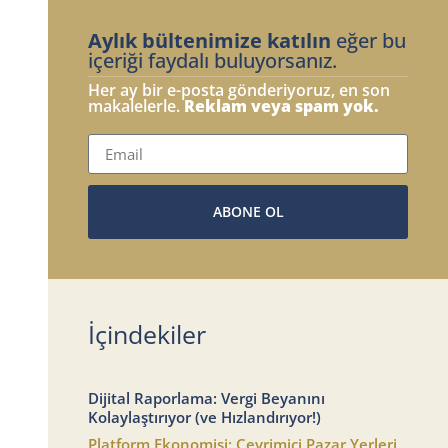
Aylık bültenimize katılın
eğer bu
içeriği faydalı buluyorsanız.
Her ay bir e-posta gönderiyoruz, en son
makalelerle.
Reklam veya spam yok.
ABONE OL
İçindekiler
Dijital Raporlama: Vergi Beyanını
Kolaylaştırıyor (ve Hızlandırıyor!)
Platform Ekonomisi: Çevrimiçi Pazar Yerleri