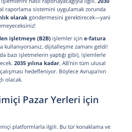
işlemlerini nasıl raporlayacağıyla ilgili.
2030
jital raporlama sistemini uygulamak zorunda
nlık olarak
göndermesini gerektirecek—yani
lemeyeceksiniz!
en işletmeye (B2B)
işlemler için
e-fatura
a kullanıyorsanız, dijitalleşme zamanı geldi!
da bazı işletmelerin yaptığı gibi), işlemlerle
ilecek.
2035 yılına kadar
, AB’nin tüm ulusal
 çalışması hedefleniyor. Böylece Avrupa’nın
lı olacak.
içi Pazar Yerleri için
imiçi platformlarla ilgili. Bu tür konaklama ve