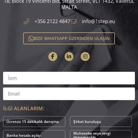
18; Block 19 Vincenti Bld, Strait Street, VLT 1432, Valletta,
MALTA​
+356 2122 4847
info@1step.eu
BİZE WHATSAPP ÜZERİNDEN ULAŞIN
İLGİ ALANLARIM:
Ücretsiz 15 dakikalık danışma
Şirket kuruluşu
Muhasebe veya vergi
Banka hesabı açılışı
danışmanlığı