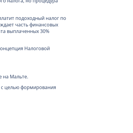
го налога, но процедура
аплатит подоходный налог по
ождает часть финансовых
ата выплаченных 30%
 концепция Налоговой
е на Мальте.
 с целью формирования