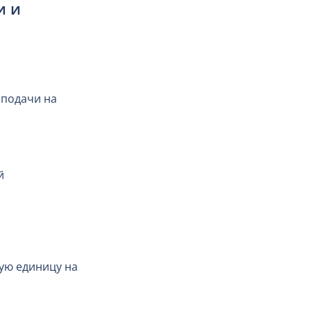
и и
 подачи на
й
ую единицу на