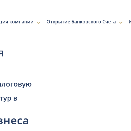
ация компании
Открытие Банковского Счета
я
алоговую
тур в
знеса