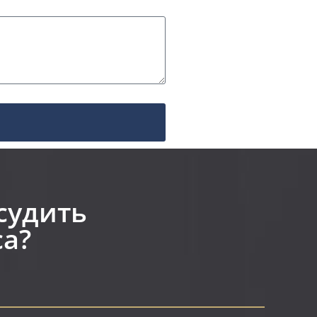
судить
а?​