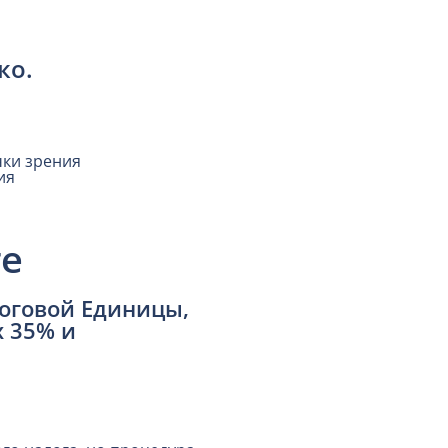
ко.
чки зрения
ия
е
логовой Единицы,
х 35% и