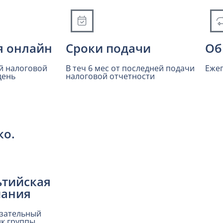
я онлайн
Сроки подачи
Об
й налоговой
В теч 6 мес от последней подачи
Ежег
день
налоговой отчетности
ко.
тийская
пания
язательный
ик группы