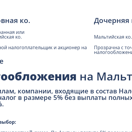
вная ко.
Дочерняя 
ранная или
йская ко.
Мальтийская ко.
ой налогоплательщик и акционер на
Прозрачна с то
налогообложен
е
гообложения
на Мальт
вилам, компании, входящие в состав На
алог в размере 5% без выплаты полны
%.
выбор: