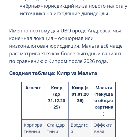
«чёрных» юрисдикций из-за нового налога у
источника на исходящие дивиденды.
Именно поэтому для UBO вроде Андреаса, чья
конечная локация – офшорная или
низконалоговая юрисдикция, Мальта всё чаще
рассматривается как более выгодный вариант
по сравнению с Кипром после 2026 года.
Сводная таблица: Кипр vs Мальта
Аспект
Кипр
Кипр (с
Мальта
(до
01.01.20
(текуща
31.12.20
26)
я общая
25)
картина
)
Корпора
Стандар
Вводитс
Эффекти
тивный
тный
я
вная