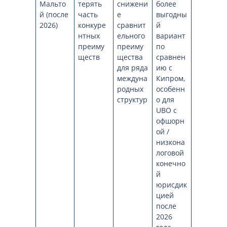
Мальто
терять
снижени
более
й (после
часть
е
выгодны
2026)
конкуре
сравнит
й
нтных
ельного
вариант
преиму
преиму
по
ществ
щества
сравнен
для ряда
ию с
междуна
Кипром,
родных
особенн
структур
о для
UBO с
офшорн
ой /
низкона
логовой
конечно
й
юрисдик
цией
после
2026