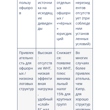
пользу
источни
отдельн
нерезид
офшоро
ка на
ых
ентов
в
исходящ
офшорн
отсутств
ие
ых /
ует (при
дивиден
«чёрных
соблюде
ды
»
нии
юрисдик
установ
ций
ленных
условий)
Привлек
Высокая
Снижает
Во
ательно
:
ся:
многих
сть для
отсутств
появляе
случаях
офшорн
ие WHT,
тся WHT,
более
ых /
низкая
плюс
привлек
низкона
эффекти
минима
ательна,
логовых
вная
льный
чем
структур
нагрузка
налог
Кипр,
,
15% для
для
удобный
крупных
хорошо
«слой»
групп
структур
ЕС над
ированн