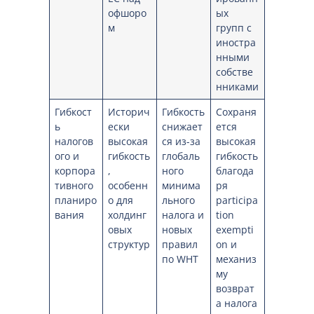
офшоро
ых
м
групп с
иностра
нными
собстве
нниками
Гибкост
Историч
Гибкость
Сохраня
ь
ески
снижает
ется
налогов
высокая
ся из-за
высокая
ого и
гибкость
глобаль
гибкость
корпора
,
ного
благода
тивного
особенн
минима
ря
планиро
о для
льного
participa
вания
холдинг
налога и
tion
овых
новых
exempti
структур
правил
on и
по WHT
механиз
му
возврат
а налога