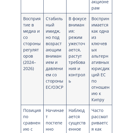
акционе
рам
Восприя
Стабиль
В фокусе
Восприн
тие в
ный
вниман
имается
медиа и
имидж,
ия:
как одна
со
но под
режим
из
стороны
возраст
ужесточ
ключев
регулят
ающим
ается,
ых
оров
вниман
растут
альтерн
(2024–
ием и
требова
ативных
2026)
давлени
ния и
юрисдик
ем со
контрол
ций ЕС
стороны
ь
по
ЕС/ОЭСР
отношен
ию к
Кипру
Позиция
Начинае
Наблюд
Часто
по
т
ается
рассмат
сравнен
постепе
существ
риваетс
ию с
нно
енное
я как