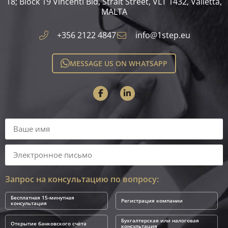
18; Block 19 Vincenti Bld, Strait Street, VLT 1432, Valletta,
MALTA​
+356 2122 4847
info@1step.eu
MESSAGE US ON WHATSAPP
Запрос на консультацию по вопросу:
Бесплатная 15-минутная
Регистрация компании
консультация
Бухгалтерская или налоговая
Открытие банковского счёта
консультация