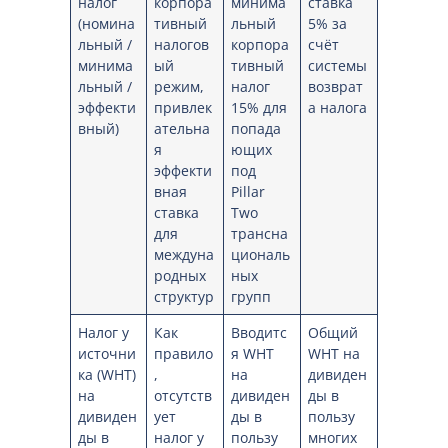
налог
корпора
минима
ставка
(номина
тивный
льный
5% за
льный /
налогов
корпора
счёт
минима
ый
тивный
системы
льный /
режим,
налог
возврат
эффекти
привлек
15% для
а налога
вный)
ательна
попада
я
ющих
эффекти
под
вная
Pillar
ставка
Two
для
трансна
междуна
циональ
родных
ных
структур
групп
Налог у
Как
Вводитс
Общий
источни
правило
я WHT
WHT на
ка (WHT)
,
на
дивиден
на
отсутств
дивиден
ды в
дивиден
ует
ды в
пользу
ды в
налог у
пользу
многих