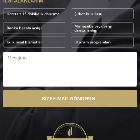
İLGİ ALANLARIM:
Ücretsiz 15 dakikalık danışma
Şirket kuruluşu
Muhasebe veya vergi
Banka hesabı açılışı
danışmanlığı
Kurumsal hizmetler
Oturum programları
BİZE E-MAIL GÖNDERİN