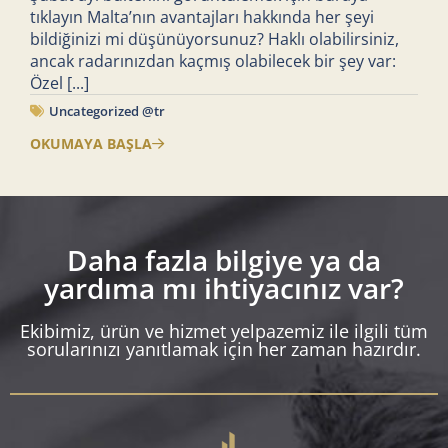
tıklayın Malta’nın avantajları hakkında her şeyi
bildiğinizi mi düşünüyorsunuz? Haklı olabilirsiniz,
ancak radarınızdan kaçmış olabilecek bir şey var:
Özel
[...]
Uncategorized @tr
OKUMAYA BAŞLA
Daha fazla bilgiye ya da
yardıma mı ihtiyacınız var?
Ekibimiz, ürün ve hizmet yelpazemiz ile ilgili tüm
sorularınızı yanıtlamak için her zaman hazırdır.