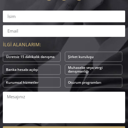
İLGİ ALANLARIM:
Ücretsiz 15 dakikalık danışma
Şirket kuruluşu
Muhasebe veya vergi
Banka hesabı açılışı
danışmanlığı
Kurumsal hizmetler
Oturum programları