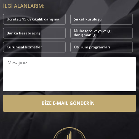
İLGİ ALANLARIM:
Ücretsiz 15 dakikalık danışma
Şirket kuruluşu
Muhasebe veya vergi
Banka hesabı açılışı
danışmanlığı
Kurumsal hizmetler
Oturum programları
BİZE E-MAIL GÖNDERİN