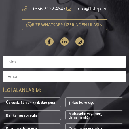
+356 2122 4847
info@1step.eu
BİZE WHATSAPP ÜZERİNDEN ULAŞIN
İLGİ ALANLARIM:
Ücretsiz 15 dakikalık danışma
Şirket kuruluşu
Muhasebe veya vergi
Banka hesabı açılışı
danışmanlığı
Kurumsal hizmetler
Oturum programları