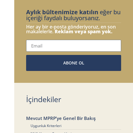
Aylık bültenimize katılın
eğer bu
içeriği faydalı buluyorsanız.
Her ay bir e-posta gönderiyoruz, en son
makalelerle.
Reklam veya spam yok.
ABONE OL
İçindekiler
Mevcut MPRP’ye Genel Bir Bakış
Uygunluk Kriterleri