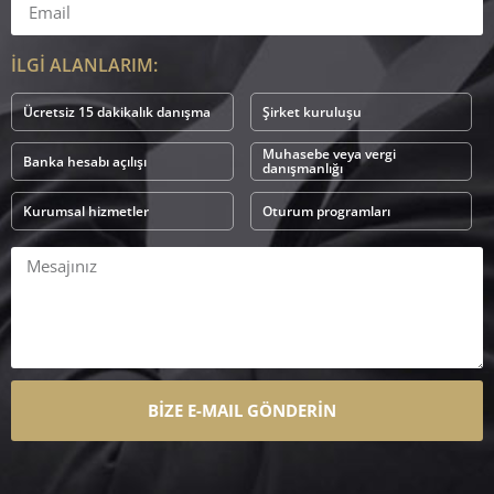
İLGİ ALANLARIM:
Ücretsiz 15 dakikalık danışma
Şirket kuruluşu
Muhasebe veya vergi
Banka hesabı açılışı
danışmanlığı
Kurumsal hizmetler
Oturum programları
BİZE E-MAIL GÖNDERİN