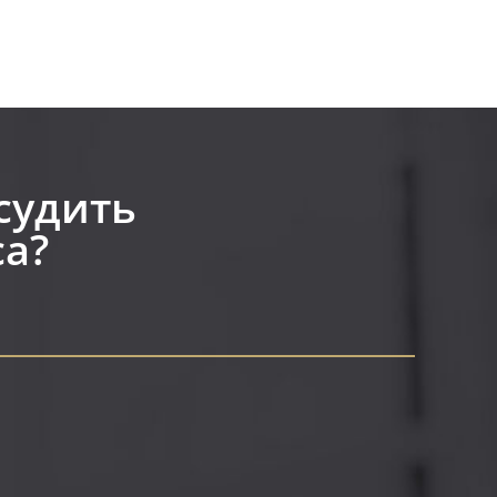
судить
а?​