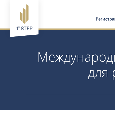
Регистр
Международн
для 