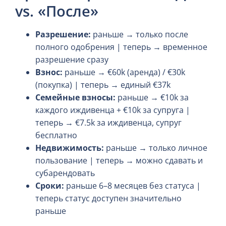
vs. «После»
Разрешение:
раньше → только после
полного одобрения | теперь → временное
разрешение сразу
Взнос:
раньше → €60k (аренда) / €30k
(покупка) | теперь → единый €37k
Семейные взносы:
раньше → €10k за
каждого иждивенца + €10k за супруга |
теперь → €7.5k за иждивенца, супруг
бесплатно
Недвижимость:
раньше → только личное
пользование | теперь → можно сдавать и
субарендовать
Сроки:
раньше 6–8 месяцев без статуса |
теперь статус доступен значительно
раньше