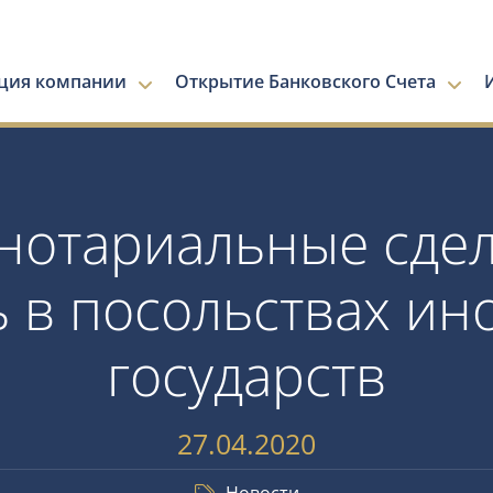
ация компании
Открытие Банковского Счета
 нотариальные сде
ь в посольствах ин
государств
27.04.2020