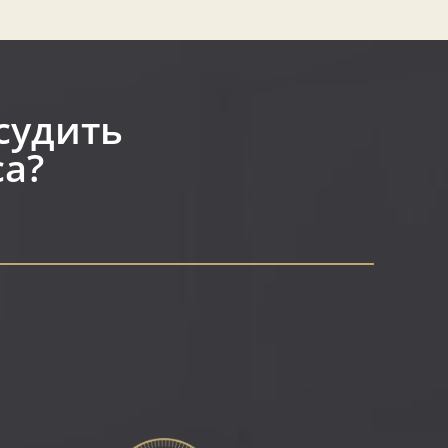
судить
а?​