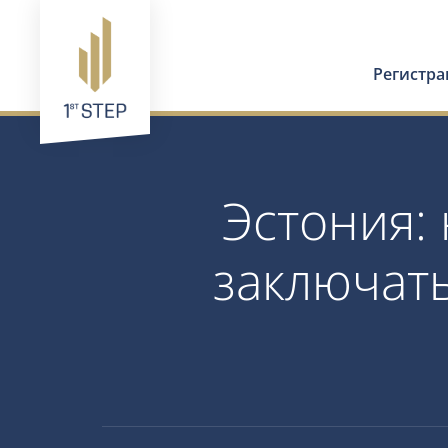
Регистр
Эстония:
заключат