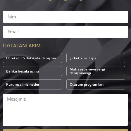
İLGİ ALANLARIM:
Ücretsiz 15 dakikalık danışma
Şirket kuruluşu
Muhasebe veya vergi
Banka hesabı açılışı
danışmanlığı
Kurumsal hizmetler
Oturum programları