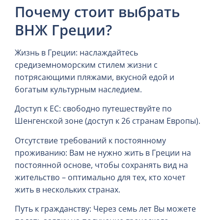
Почему стоит выбрать
ВНЖ Греции?
Жизнь в Греции: наслаждайтесь
средиземноморским стилем жизни с
потрясающими пляжами, вкусной едой и
богатым культурным наследием.
Доступ к ЕС: свободно путешествуйте по
Шенгенской зоне (доступ к 26 странам Европы).
Отсутствие требований к постоянному
проживанию: Вам не нужно жить в Греции на
постоянной основе, чтобы сохранять вид на
жительство – оптимально для тех, кто хочет
жить в нескольких странах.
Путь к гражданству: Через семь лет Вы можете