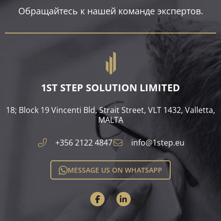
Обращайтесь к нашей команде экспертов.
1ST STEP SOLUTION LIMITED
18; Block 19 Vincenti Bld, Strait Street, VLT 1432, Valletta,
MALTA​
+356 2122 4847
info@1step.eu
MESSAGE US ON WHATSAPP