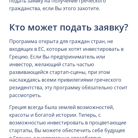
подать заявку на получение греческого
гражданства, если Вы этого захотите.
Кто может подать заявку?
Программа открыта для граждан стран, не
входящих в ЕС, которые хотят инвестировать в
Грецию. Если Вы предприниматель или
инвестор, желающий стать частью
развивающейся стартап-сцены, при этом
наслаждаясь всеми привилегиями греческого
резидентства, эту программу обязательно стоит
рассмотреть.
Греция всегда была землей возможностей,
красоты и богатой истории. Теперь, с
возможностью инвестировать в процветающие
стартапы, Вы можете обеспечить себе будущее