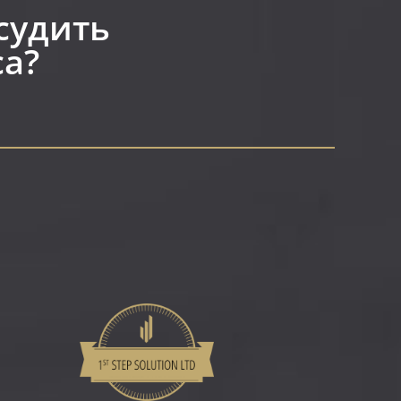
судить
а?​